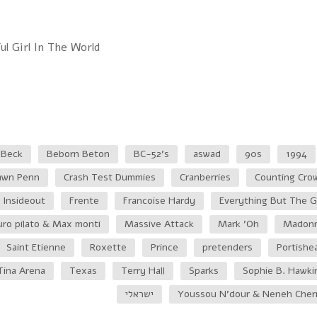
l Girl In The World
Beck
Beborn Beton
BC-52's
aswad
90s
1994
awn Penn
Crash Test Dummies
Cranberries
Counting Cro
Insideout
Frente
Francoise Hardy
Everything But The Gi
ro pilato & Max monti
Massive Attack
Mark 'Oh
Madon
Saint Etienne
Roxette
Prince
pretenders
Portishe
Tina Arena
Texas
Terry Hall
Sparks
Sophie B. Hawki
Youssou N'dour & Neneh Cher
ישראלי