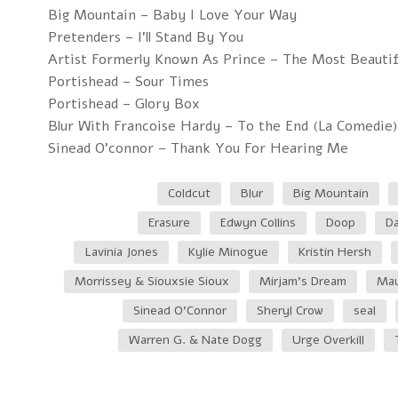
Big Mountain – Baby I Love Your Way
Pretenders – I'll Stand By You
Artist Formerly Known As Prince – The Most Beautifu
Portishead – Sour Times
Portishead – Glory Box
Blur With Francoise Hardy – To the End (La Comedie)
Sinead O'connor – Thank You For Hearing Me
Coldcut
Blur
Big Mountain
Erasure
Edwyn Collins
Doop
D
Lavinia Jones
Kylie Minogue
Kristin Hersh
Morrissey & Siouxsie Sioux
Mirjam’s Dream
Mau
Sinead O'Connor
Sheryl Crow
seal
Warren G. & Nate Dogg
Urge Overkill