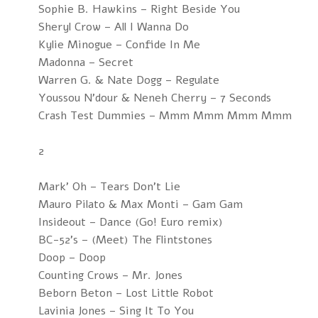
Sophie B. Hawkins – Right Beside You
Sheryl Crow – All I Wanna Do
Kylie Minogue – Confide In Me
Madonna – Secret
Warren G. & Nate Dogg – Regulate
Youssou N'dour & Neneh Cherry – 7 Seconds
Crash Test Dummies – Mmm Mmm Mmm Mmm
2
Mark' Oh – Tears Don't Lie
Mauro Pilato & Max Monti – Gam Gam
Insideout – Dance (Go! Euro remix)
BC-52's – (Meet) The Flintstones
Doop – Doop
Counting Crows – Mr. Jones
Beborn Beton – Lost Little Robot
Lavinia Jones – Sing It To You