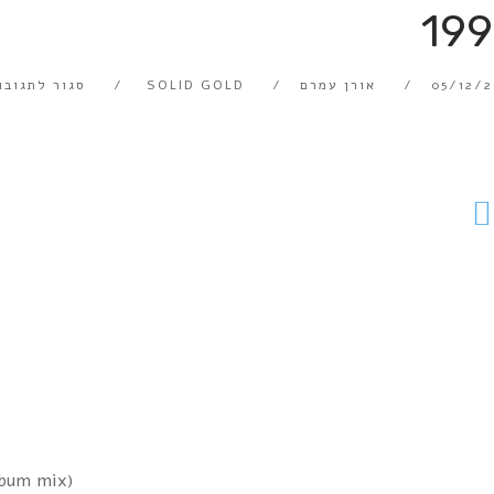
19
05/12/2
אורן עמרם
SOLID GOLD
סגור לתגובו
lbum mix)