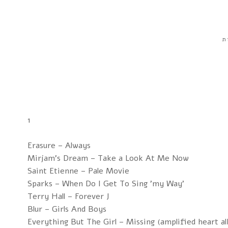
ת
1
Erasure – Always
Mirjam's Dream – Take a Look At Me Now
Saint Etienne – Pale Movie
Sparks – When Do I Get To Sing 'my Way'
Terry Hall – Forever J
Blur – Girls And Boys
Everything But The Girl – Missing (amplified heart a