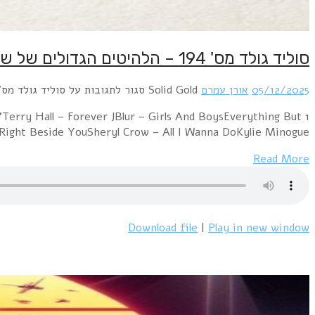
1 Erasure – AlwaysMirjam's Dream – Take a Look At Me 