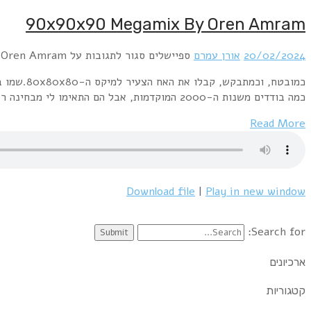
כמובטח, וכמתבקש, קבלו את האח הצעיר למיקס ה-80x80x80.שמו בישראל 90x90x90 , וכמו קודמו, על אותו עקרון, הוא כולל 90 שירים משנות ה-90 ב-90 דקות בדיוק.ליתר דיוק, חמישה מהם משנות השמונים, ועוד