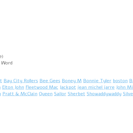
e)
t Word
t
Bay City Rollers
Bee Gees
Boney M
Bonnie Tyler
boston
B
a
Elton John
Fleetwood Mac
Jackpot
jean michel jarre
John Mi
n
Pratt & McClain
Queen
Sailor
Sherbet
Showaddywaddy
Silv