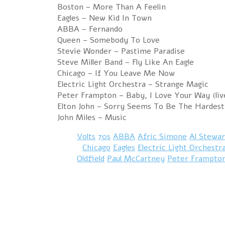
Boston – More Than A Feelin
Eagles – New Kid In Town
ABBA – Fernando
Queen – Somebody To Love
Stevie Wonder – Pastime Paradise
Steve Miller Band – Fly Like An Eagle
Chicago – If You Leave Me Now
Electric Light Orchestra – Strange Magic
Peter Frampton – Baby, I Love Your Way (liv
Elton John – Sorry Seems To Be The Hardes
John Miles – Music
70s
ABBA
Afric Simone
Al Stewar
Chicago
Eagles
Electric Light Orchestr
Oldfield
Paul McCartney
Peter Frampto