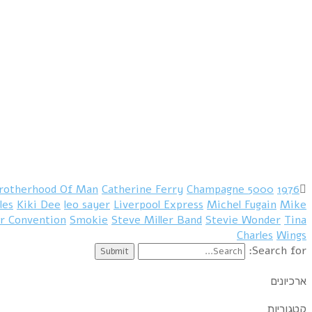
rotherhood Of Man
Catherine Ferry
Champagne
5000 Volts
1976
les
Kiki Dee
leo sayer
Liverpool Express
Michel Fugain
Mike
er Convention
Smokie
Steve Miller Band
Stevie Wonder
Tina
Charles
Wings
Search for:
ארכיונים
קטגוריות