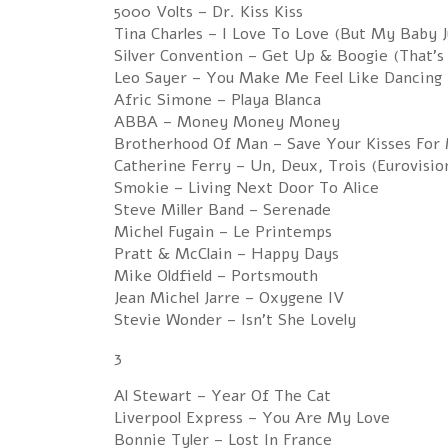
5000 Volts – Dr. Kiss Kiss
Tina Charles – I Love To Love (But My Baby 
Silver Convention – Get Up & Boogie (That's
Leo Sayer – You Make Me Feel Like Dancing
Afric Simone – Playa Blanca
ABBA – Money Money Money
Brotherhood Of Man – Save Your Kisses For 
Catherine Ferry – Un, Deux, Trois (Eurovisio
Smokie – Living Next Door To Alice
Steve Miller Band – Serenade
Michel Fugain – Le Printemps
Pratt & McClain – Happy Days
Mike Oldfield – Portsmouth
Jean Michel Jarre – Oxygene IV
Stevie Wonder – Isn't She Lovely
3
Al Stewart – Year Of The Cat
Liverpool Express – You Are My Love
Bonnie Tyler – Lost In France