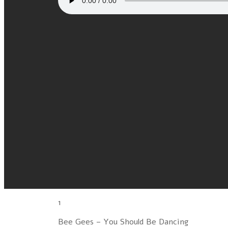
1
Bee Gees – You Should Be Dancing