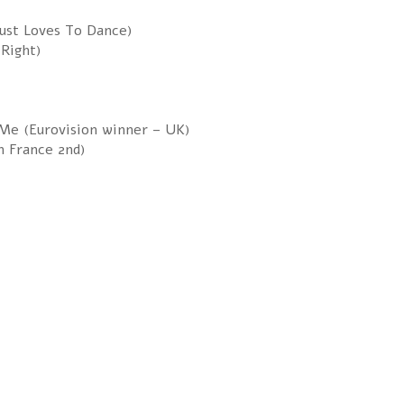
Just Loves To Dance)
 Right)
Me (Eurovision winner – UK)
n France 2nd)