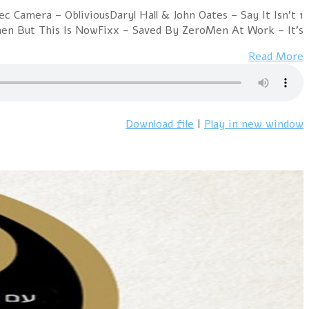
1 Cure – The WalkFlash & The Pan – Waiting For