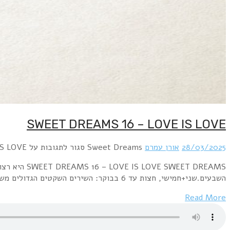
SWEET DREAMS 16 – LOVE IS LOVE SWEET DREAMS היא רצועה לילית בתחנת הרדיו האינטרנטית "רדיו פלוס" www.radioplus.co.ilראשון + רביעי, חצות עד 6 בבוקר: השירים השקטים הגדולים משנות