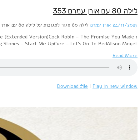
1 Duran Duran – Hungry Like the Wolf (Night versio
(Extended Version)Billy Idol