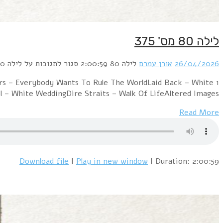
1 David Bowie & Mick Jagger – Dancing I
HorseOrchestral Manoeuvres In The Dar