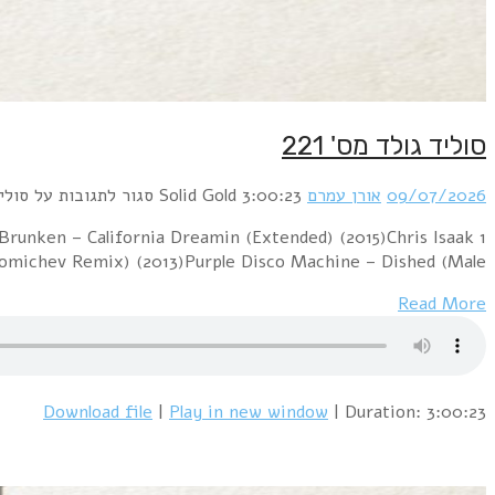
1 PillowTalk – Sunny (2012)Pink Floyd – Hey You (Dj "S
– Wicked Game (Jo Manji's Down At The Beach Edi