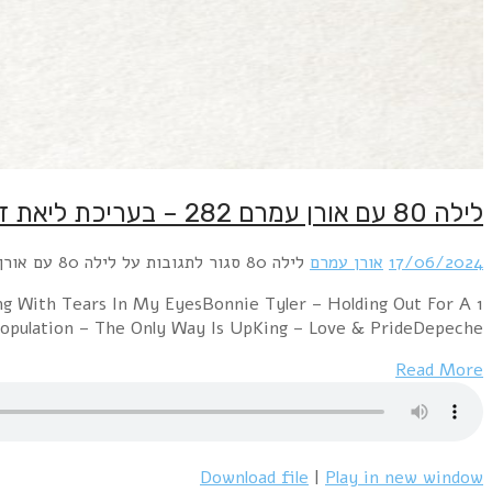
1 Blondie – Atomic (Oren Amram 2023 7" reconstru
HeroCommunards