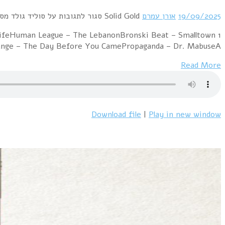
1 Alphaville – Big in JapanEurythmics – Here Com
BoyUltravox – Dancing With Tears I