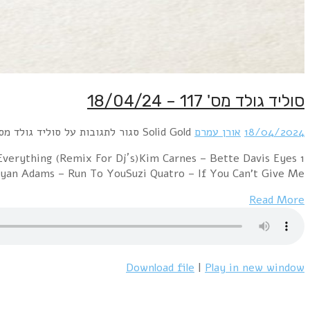
1 Rod Stewart – Baby JaneBonnie Tyler – It's a Heartach