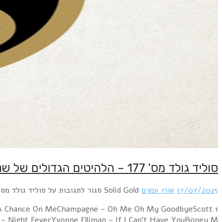
1 Bill Conti – Gonna Fly Now [Theme From Rocky