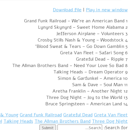
Download file
|
Play in new window
1 Grand Funk Railroad – We’re an American Band
2 Lynyrd Skynyrd – Sweet Home Alabama
3 Jefferson Airplane – Volunteers
4 Crosby Stills Nash & Young – Woodstock
5 Blood Sweat & Tears – Go Down Gamblin'
6 Greta Van Fleet – Safari Song
7 Grateful Dead – Ripple
8 The Allman Brothers Band – Need Your Love So Bad
9 Talking Heads – Dream Operator
10 Simon & Garfunkel – America
11 Sam & Dave – Soul Man
12 Aretha Franklin – Another Night
13 Three Dog Night – Joy to the World
14 Bruce Springsteen – American Land
h & Young
Grand Funk Railroad
Grateful Dead
Greta Van Fleet
l
Talking Heads
The Allman Brothers Band
Three Dog Night
Search for: