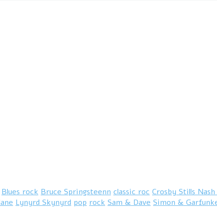
Blues rock
Bruce Springsteenn
classic roc
Crosby Stills Nas
lane
Lynyrd Skynyrd
pop
rock
Sam & Dave
Simon & Garfunke