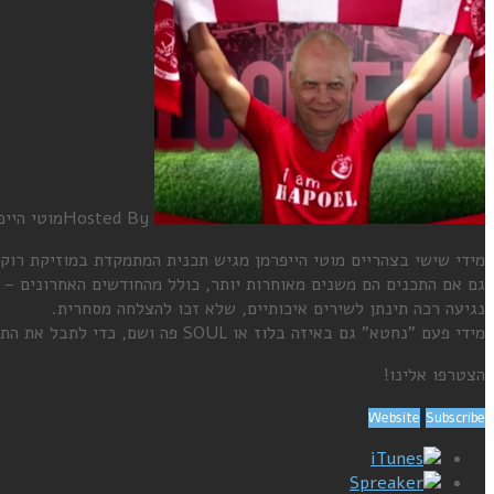
Hosted By
מוטי הייפ
מידי שישי בצהריים מוטי הייפרמן מגיש תכנית המתמקדת במוזיקת רוק קלאסי ורוק
גם אם התכנים הם משנים מאוחרות יותר, כולל מהחודשים האחרונים – ה
נגיעה רכה תינתן לשירים איכותיים, שלא זכו להצלחה מסחרית.
מידי פעם "נחטא" גם באיזה בלוז או SOUL פה ושם, כדי לתבל את התבשיל.
הצטרפו אלינו!
Website
Subscribe
iTunes
Spreaker