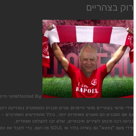
רוק בצהריים
Hosted By
מוטי הייפ
מידי שישי בצהריים מוטי הייפרמן מגיש תכנית המתמקדת במוזיקת רוק קלאסי ורוק
גם אם התכנים הם משנים מאוחרות יותר, כולל מהחודשים האחרונים – ה
נגיעה רכה תינתן לשירים איכותיים, שלא זכו להצלחה מסחרית.
מידי פעם "נחטא" גם באיזה בלוז או SOUL פה ושם, כדי לתבל את התבשיל.