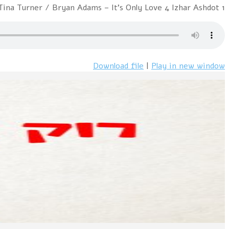
1 Scorpions – Still Loving You 2 Three Dog Night – Old Fashioned Love Song 3 Tina Turner / Bryan Adams – It's Only Love 4 Izhar Ashdot –...
Download file
|
Play in new window