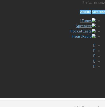
הצטרפו אלינו!
Website
Subscribe
iTunes
Spreaker
PocketCasts
iHeartRadio