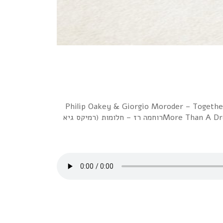
1 Philip Oakey & Giorgio Moroder – Toge
More Than A Dream (Oren Amram 2023 remix)OMD = D.M.O. – Not Dreaming (DiscoRocks Rework)Debbie Gibson – Only In My Dreamsר​ו​ח​מ​ה רז – ח​ל​ו​מ​ו​ת (​ר​מ​י​ק​ס ג​י​א