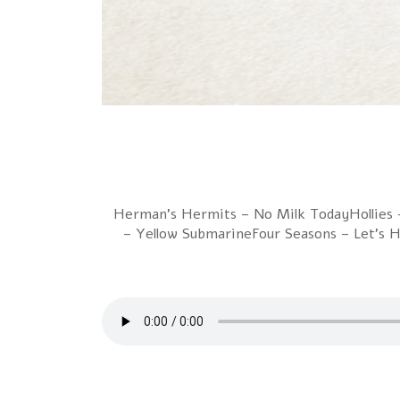
1 Herman's Hermits – No Milk TodayHollies
– Yellow SubmarineFour Seasons – Let's 