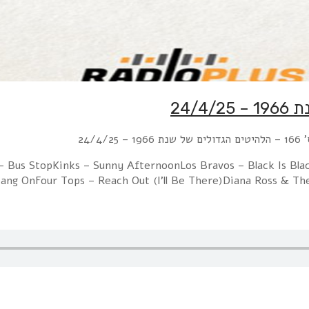
24/4/
 – Bus StopKinks – Sunny AfternoonLos Bravos – Black Is Bla
Hang OnFour Tops – Reach Out (I'll Be There)Diana Ross & 