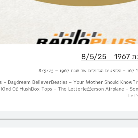
8/5/2
es – Daydream BelieverBeatles – Your Mother Should KnowTr
 Kind Of HushBox Tops – The LetterJefferson Airplane – S
Let'