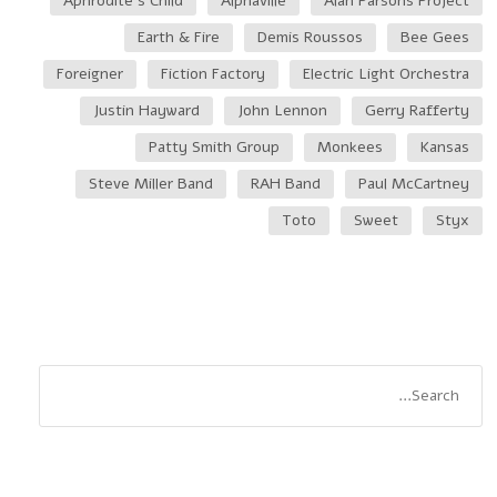
Aphrodite’s Child
Alphaville
Alan Parsons Project
Earth & Fire
Demis Roussos
Bee Gees
Foreigner
Fiction Factory
Electric Light Orchestra
Justin Hayward
John Lennon
Gerry Rafferty
Patty Smith Group
Monkees
Kansas
Steve Miller Band
RAH Band
Paul McCartney
Toto
Sweet
Styx