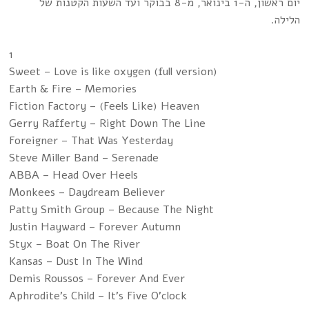
יום ראשון, ה-1 בינואר, מ-8 בבוקר ועד השעות הקטנות של
הלילה.
1
Sweet – Love is like oxygen (full version)
Earth & Fire – Memories
Fiction Factory – (Feels Like) Heaven
Gerry Rafferty – Right Down The Line
Foreigner – That Was Yesterday
Steve Miller Band – Serenade
ABBA – Head Over Heels
Monkees – Daydream Believer
Patty Smith Group – Because The Night
Justin Hayward – Forever Autumn
Styx – Boat On The River
Kansas – Dust In The Wind
Demis Roussos – Forever And Ever
Aphrodite's Child – It's Five O'clock