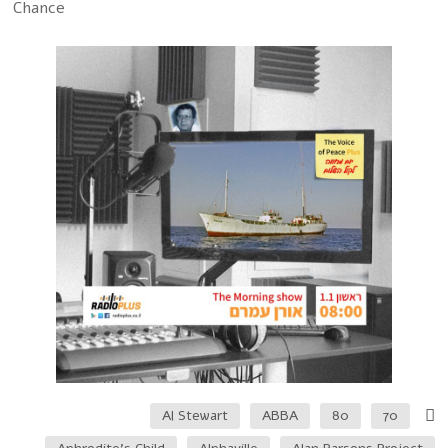
Chance
Al Stewart
ABBA
80
70