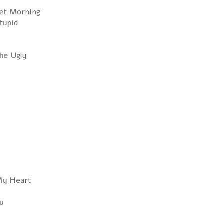
et Morning
tupid
he Ugly
My Heart
u