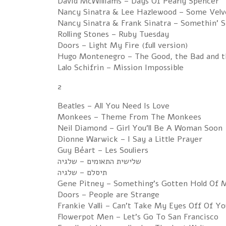
David McWilliams – Days Of Pearly Spencer
Nancy Sinatra & Lee Hazlewood – Some Velv
Nancy Sinatra & Frank Sinatra – Somethin' S
Rolling Stones – Ruby Tuesday
Doors – Light My Fire (full version)
Hugo Montenegro – The Good, the Bad and t
Lalo Schifrin – Mission Impossible
2
Beatles – All You Need Is Love
Monkees – Theme From The Monkees
Neil Diamond – Girl You'll Be A Woman Soon
Dionne Warwick – I Say a Little Prayer
Guy Béart – Les Souliers
שלישית התאומים – שלגיה
תיסלם – שלגיה
Gene Pitney – Something's Gotten Hold Of 
Doors – People are Strange
Frankie Valli – Can't Take My Eyes Off Of Yo
Flowerpot Men – Let's Go To San Francisco