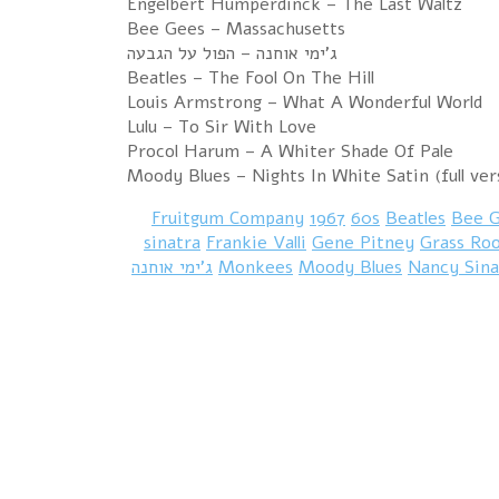
Engelbert Humperdinck – The Last Waltz
Bee Gees – Massachusetts
ג'ימי אוחנה – הפול על הגבעה
Beatles – The Fool On The Hill
Louis Armstrong – What A Wonderful World
Lulu – To Sir With Love
Procol Harum – A Whiter Shade Of Pale
Moody Blues – Nights In White Satin (full ver
1967
60s
Beatles
Bee 
sinatra
Frankie Valli
Gene Pitney
Grass Ro
Nancy Sina
Moody Blues
Monkees
ג’ימי אוחנה