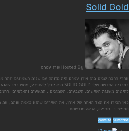
Solid Gold
Hosted By
אורן עמרם
אחרי הרבה שנים בהן אורן עמרם היה מזוהה עם שנות השמונים יותר מה
בתכנית החדשה שלו SOLID GOLD הוא יוכל להתפרע, ממש כמו שהוא אוהב.
להיטים משנות השישים, השבעים, השמונים , התשעים והאלפיים (רחמנ
כאן תכירו את הצד האחר של אורן, את השירים שהוא באמת אוהב, את ה
חמישי ב-22:00, הנאה מובטחת.
Website
Subscribe
iTunes