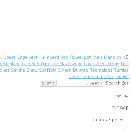
k
Doors
Engelbert Humperdinck
Flowerpot Men
frank
1910 Fruitgum Company
n Airplane
Lalo Schifrin
Lee Hazlewood
Louis Armstrong
Lulu
tones
Sandie Shaw
Scaffold
Simon Dupree
Tremeloes
Turtles
ישראלי
שלישית התאומים
תיסלם
Search for:
ארכיונים
קטגוריות
אין קטגוריות