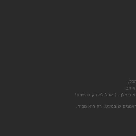
כל,
א ליצלן…) אבל לא רק להיטים!
אמנים ש(כמעט) רק הוא מכיר.