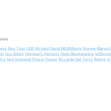
sion)
Gees
Box Tops
Cliff Richard
David McWilliams
Dionne Warwic
ots
Guy Béart
Herman’s Hermits
Hugo Montenegro
Jefferso
tra
Neil Diamond
Procol Harum
Riccardo Del Turco
Rolling S