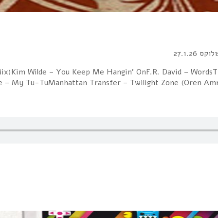
 27.1.26
יו הכל בסדר – You Keep Me Hangin' OnF.R. David – WordsTime Bandits – Endless
le – My Tu-TuManhattan Transfer – Twilight Zone (Oren Amr