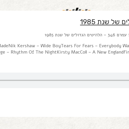
 MadeNik Kershaw – Wide BoyTears For Fears – Everybody Wa
e – Rhythm Of The NightKirsty MacColl – A New EnglandFi