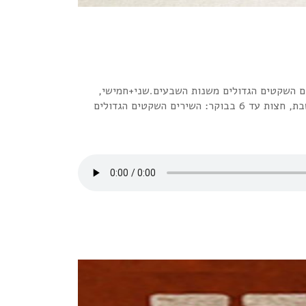
דיו האינטרנטית "רדיו פלוס" www.radioplus.co.ilראשון + רביעי, חצות עד 6 בבוקר: השירים השקטים הגדולים משנות השבעים.שני+חמישי,
חצות עד 6 בבוקר: השירים השקטים הגדולים משנות השמונים.שלישי + שישי, חצות עד 6 בבוקר: השירים השקטים הגדולים משנות התשעים.שבת, חצות עד 6 בבוקר: השירים השקטים הגדולים