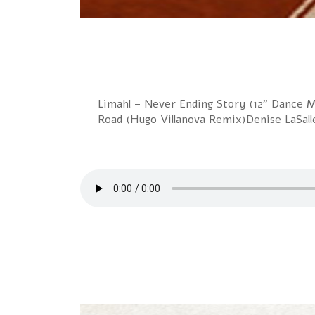
Limahl – Never Ending Story (12" Dance Mix)Kim Wilde
Road (Hugo Villanova Remix)Denise LaSal