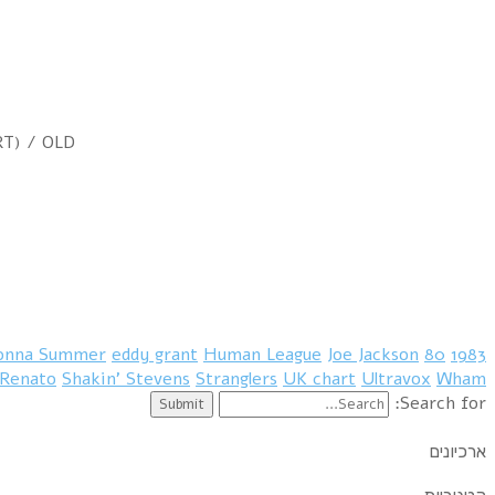
RT) / OLD
onna Summer
eddy grant
Human League
Joe Jackson
80
1983
Renato
Shakin' Stevens
Stranglers
UK chart
Ultravox
Wham
Search for:
ארכיונים