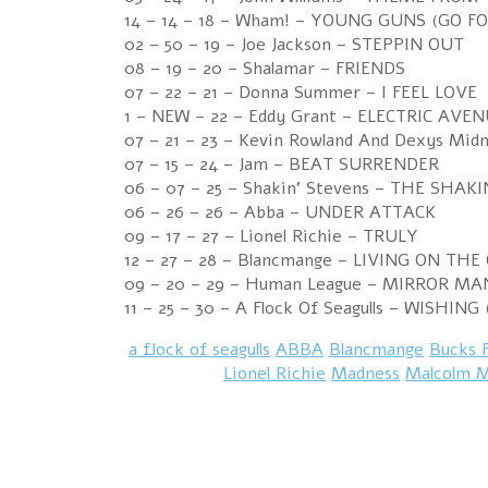
14 – 14 – 18 – Wham! – YOUNG GUNS (GO FO
02 – 50 – 19 – Joe Jackson – STEPPIN OUT
08 – 19 – 20 – Shalamar – FRIENDS
07 – 22 – 21 – Donna Summer – I FEEL LOVE
1 – NEW – 22 – Eddy Grant – ELECTRIC AVE
07 – 21 – 23 – Kevin Rowland And Dexys M
07 – 15 – 24 – Jam – BEAT SURRENDER
06 – 07 – 25 – Shakin' Stevens – THE SHAK
06 – 26 – 26 – Abba – UNDER ATTACK
09 – 17 – 27 – Lionel Richie – TRULY
12 – 27 – 28 – Blancmange – LIVING ON THE
09 – 20 – 29 – Human League – MIRROR MA
11 – 25 – 30 – A Flock Of Seagulls – WISH
a flock of seagulls
ABBA
Blancmange
Bucks F
Lionel Richie
Madness
Malcolm 