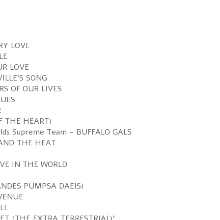
RRY LOVE
LE
OUR LOVE
RVILLE'S SONG
ARS OF OUR LIVES
LUES
R
 OF THE HEART)
orlds Supreme Team – BUFFALO GALS
 STAND THE HEAT
LOVE IN THE WORLD
 (ANDES PUMPSA DAEIS)
AVENUE
ALE
 'ET (THE EXTRA TERRESTRIAL)'