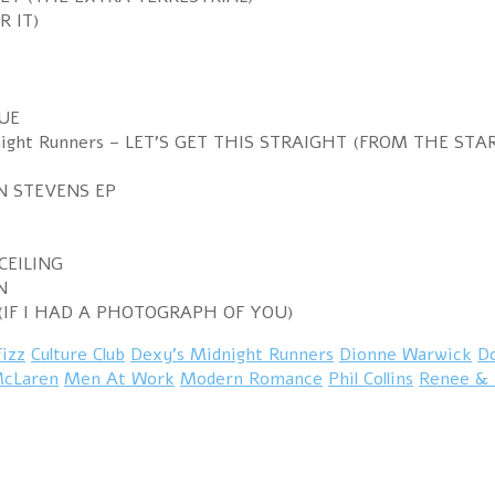
R IT)
NUE
idnight Runners – LET'S GET THIS STRAIGHT (FROM THE STA
IN STEVENS EP
 CEILING
N
ING (IF I HAD A PHOTOGRAPH OF YOU)
izz
Culture Club
Dexy's Midnight Runners
Dionne Warwick
D
McLaren
Men At Work
Modern Romance
Phil Collins
Renee & 