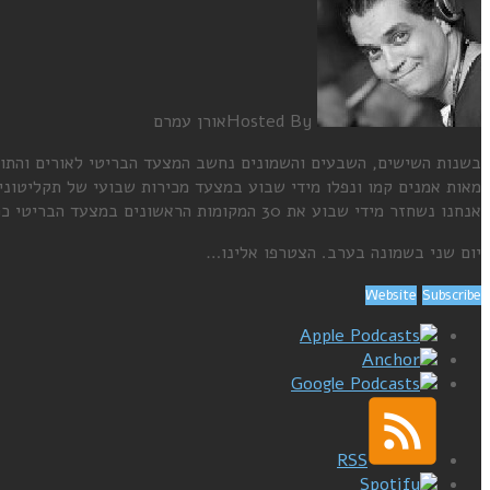
Hosted By
אורן עמרם
בשנות השישים, השבעים והשמונים נחשב המצעד הבריטי לאורים והתומ
מאות אמנים קמו ונפלו מידי שבוע במצעד מכירות שבועי של תקליטוני
אנחנו נשחזר מידי שבוע את 30 המקומות הראשונים במצעד הבריטי כפי ששודר בדיוק לפני 38 שנה, באותו התאריך בדיוק.
יום שני בשמונה בערב. הצטרפו אלינו…
Website
Subscribe
Apple Podcasts
Anchor
Google Podcasts
RSS
Spotify