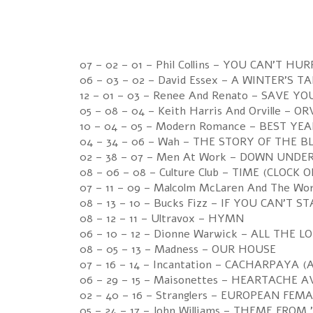
07 – 02 – 01 – Phil Collins – YOU CAN'T HU
06 – 03 – 02 – David Essex – A WINTER'S TA
12 – 01 – 03 – Renee And Renato – SAVE Y
05 – 08 – 04 – Keith Harris And Orville – O
10 – 04 – 05 – Modern Romance – BEST YE
04 – 34 – 06 – Wah – THE STORY OF THE B
02 – 38 – 07 – Men At Work – DOWN UNDE
08 – 06 – 08 – Culture Club – TIME (CLOCK
07 – 11 – 09 – Malcolm McLaren And The W
08 – 13 – 10 – Bucks Fizz – IF YOU CAN'T
08 – 12 – 11 – Ultravox – HYMN
06 – 10 – 12 – Dionne Warwick – ALL THE 
08 – 05 – 13 – Madness – OUR HOUSE
07 – 16 – 14 – Incantation – CACHARPAYA
06 – 29 – 15 – Maisonettes – HEARTACHE 
02 – 40 – 16 – Stranglers – EUROPEAN FEM
05 – 24 – 17 – John Williams – THEME FROM