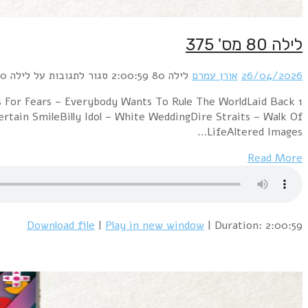
לילה 80 מס' 375
26/04/2026
אורן עמרם
לילה 80
2:00:59
סגור לתגובות
על לילה 80 מס' 375
s For Fears – Everybody Wants To Rule The WorldLaid Back
ain SmileBilly Idol – White WeddingDire Straits – Walk Of
LifeAltered Images…
Read More
Download file
|
Play in new window
|
Duration: 2:00:59