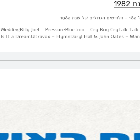
1982
e WeddingBilly Joel – PressureBlue zoo – Cry Boy CryTalk Tal
 Is It a DreamUltravox – HymnDaryl Hall & John Oates – Ma