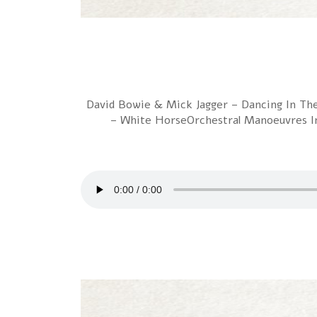
1 David Bowie & Mick Jagger – Dancing In T
– White HorseOrchestral Manoeuvres In