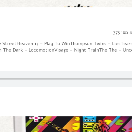
he StreetHeaven 17 – Play To WinThompson Twins – LiesTear
 The Dark – LocomotionVisage – Night TrainThe The – Uncert