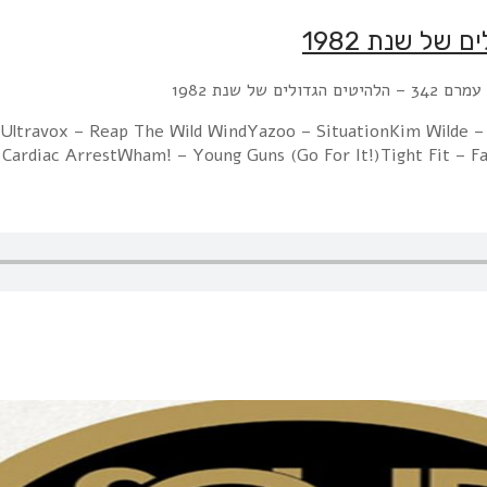
fUltravox – Reap The Wild WindYazoo – SituationKim Wilde –
 Cardiac ArrestWham! – Young Guns (Go For It!)Tight Fit – F