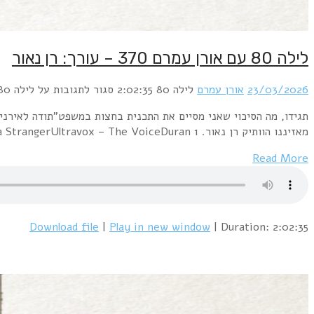
 המרכז?עד שזה קרה, נהנינו מעריכה מוסיקלית מצויינת של