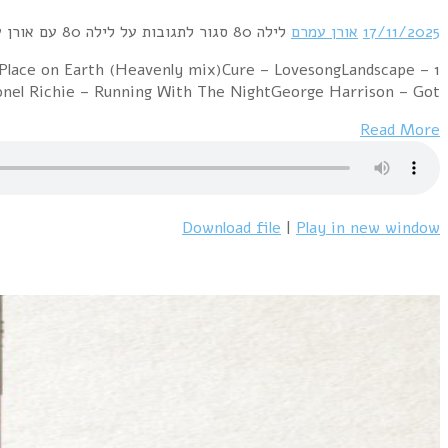
1 Howard Jones – Things Can Only Get Better (ex
European Man (extended version)Peter Gabriel – Sho