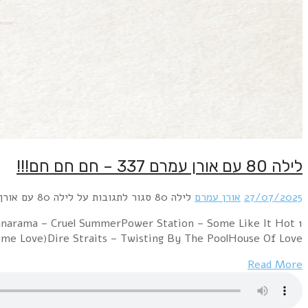
1 ABBA – Summer Night City [full length version]Sandra – In The Heat Of The NightBananarama – Cruel SummerPower Station – Some Like It Hotמני בגר – בוקר של חמסין – אורן עמרם רמיקס
2025Fun Boy Three 