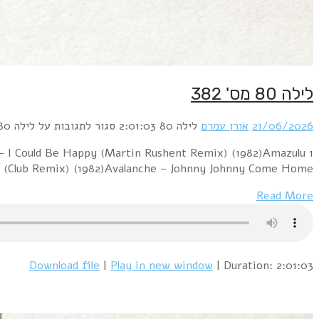
1 Heaven 17 – Temptation (Extended Mix) (1983)Hollywoo
– Excitable (John Morales Remix) (1986)Harold Falterm