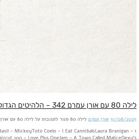
1 Duran Duran – Hungry Like The WolfUltravox – Re
GloriaMadness – Ca