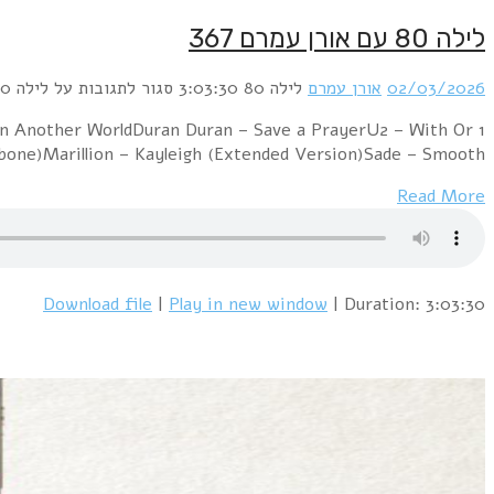
1 Foreigner – That Was Yesterday (Extended Remix)
Without YouPh D – I Won't Let