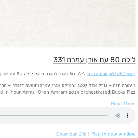
Visage – In The Year 2525A Flock of Seagulls – Wishing (If I Had A Photograph Of 