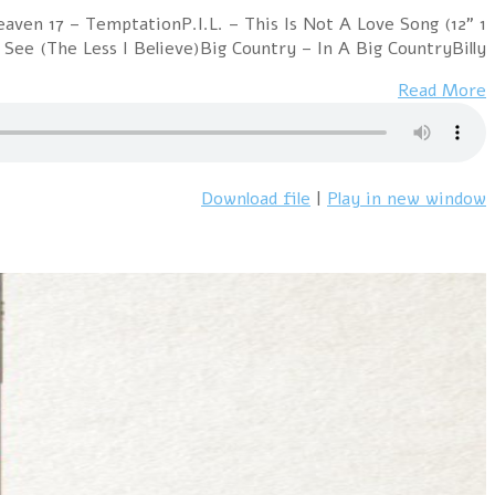
1 New Order – Confusion (12" Version)Freeez – Pop G