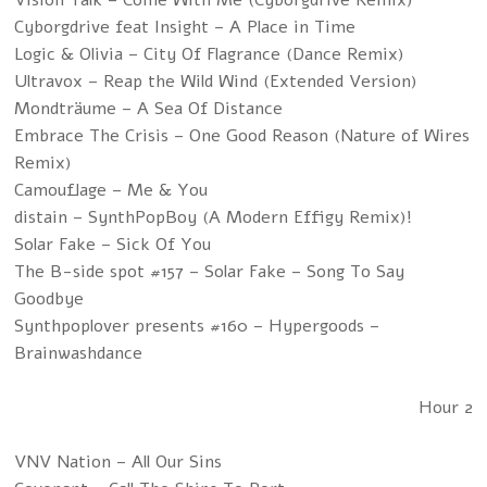
Vision Talk – Come With Me (Cyborgdrive Remix)
Cyborgdrive feat Insight – A Place in Time
Logic & Olivia – City Of Flagrance (Dance Remix)
Ultravox – Reap the Wild Wind (Extended Version)
Mondträume – A Sea Of Distance
Embrace The Crisis – One Good Reason (Nature of Wires
Remix)
Camouflage – Me & You
!distain – SynthPopBoy (A Modern Effigy Remix)
Solar Fake – Sick Of You
The B-side spot #157 – Solar Fake – Song To Say
Goodbye
Synthpoplover presents #160 – Hypergoods –
Brainwashdance
Hour 2
VNV Nation – All Our Sins