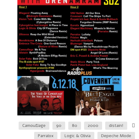
Camouflage
90
80
2000
!distain
Parralox
Logic & Olivia
Depeche Mode