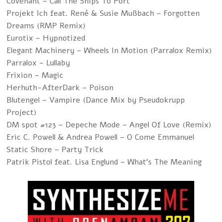
Covenant – Call The Ships To Port
Projekt Ich feat. René & Susie Mußbach – Forgotten
Dreams (RMP Remix)
Eurotix – Hypnotized
Elegant Machinery – Wheels In Motion (Parralox Remix)
Parralox – Lullaby
Frixion – Magic
Herhuth-AfterDark – Poison
Blutengel – Vampire (Dance Mix by Pseudokrupp
Project)
DM spot #123 – Depeche Mode – Angel Of Love (Remix)
Eric C. Powell & Andrea Powell – O Come Emmanuel
Static Shore – Party Trick
Patrik Pistol feat. Lisa Englund – What's The Meaning