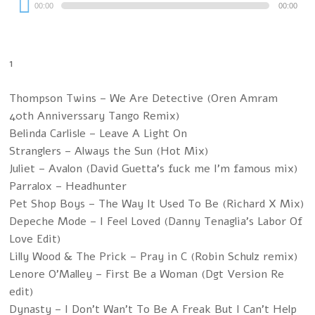
00:00
00:00
Player
1
Thompson Twins – We Are Detective (Oren Amram
40th Anniverssary Tango Remix)
Belinda Carlisle – Leave A Light On
Stranglers – Always the Sun (Hot Mix)
Juliet – Avalon (David Guetta’s fuck me I’m famous mix)
Parralox – Headhunter
Pet Shop Boys – The Way It Used To Be (Richard X Mix)
Depeche Mode – I Feel Loved (Danny Tenaglia’s Labor Of
Love Edit)
Lilly Wood & The Prick – Pray in C (Robin Schulz remix)
Lenore O’Malley – First Be a Woman (Dgt Version Re
edit)
Dynasty – I Don’t Wan’t To Be A Freak But I Can’t Help