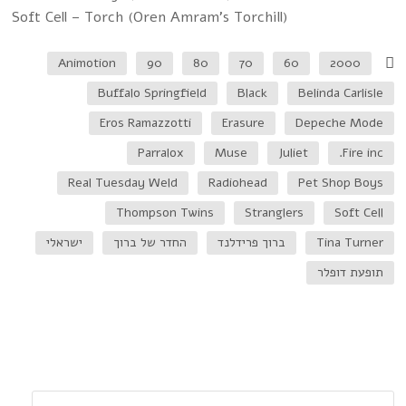
Soft Cell – Torch (Oren Amram’s Torchill)
Animotion
90
80
70
60
2000
Buffalo Springfield
Black
Belinda Carlisle
Eros Ramazzotti
Erasure
Depeche Mode
Parralox
Muse
Juliet
Fire inc.
Real Tuesday Weld
Radiohead
Pet Shop Boys
Thompson Twins
Stranglers
Soft Cell
Tina Turner
ברוך פרידלנד
החדר של ברוך
ישראלי
תופעת דופלר