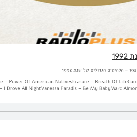
ce – Power Of American NativesErasure – Breath Of LifeCure 
I Drove All NightVanessa Paradis – Be My BabyMarc Almond 