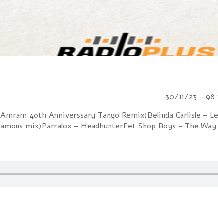
3
Amram 40th Anniverssary Tango Remix)Belinda Carlisle – Lea
 famous mix)Parralox – HeadhunterPet Shop Boys – The Way 