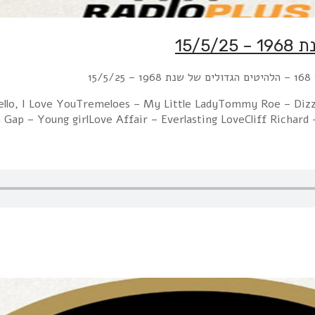
15
llo, I Love YouTremeloes – My Little LadyTommy Roe – Dizz