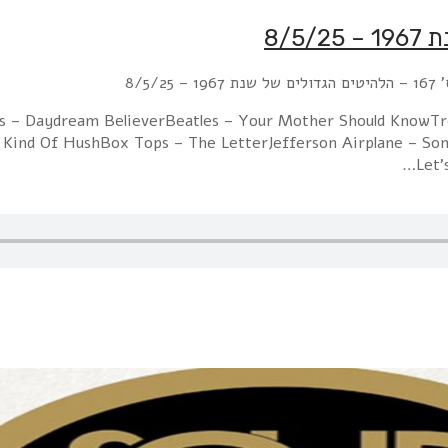
8/5/2
es – Daydream BelieverBeatles – Your Mother Should KnowTr
 Kind Of HushBox Tops – The LetterJefferson Airplane – S
Let'