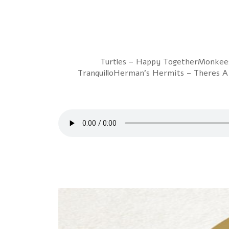
1 Turtles – Happy TogetherMonke
TranquilloHerman's Hermits – Theres A