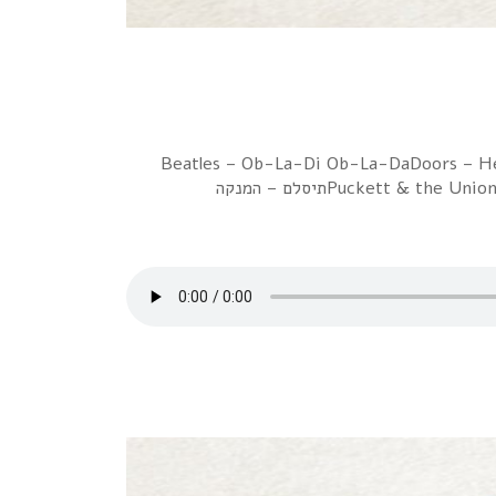
1 Beatles – Ob-La-Di Ob-La-DaDoors – He
Puckett & the Union Gap – Young girlLove Affair – Everlasting LoveCliff Richard – CongratulationsDoors – Touch MeEquals – I Get So Excitedתיסלם – המנקה