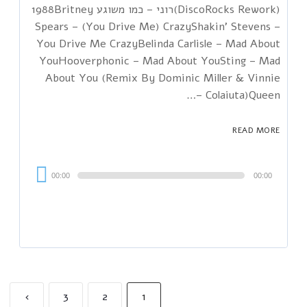
(DiscoRocks Rework)רוני – כמו משוגע 1988Britney
Spears – (You Drive Me) CrazyShakin' Stevens –
You Drive Me CrazyBelinda Carlisle – Mad About
YouHooverphonic – Mad About YouSting – Mad
About You (Remix By Dominic Miller & Vinnie
Colaiuta)Queen –…
READ MORE
Audi
00:00
00:00
Playe
›
3
2
1