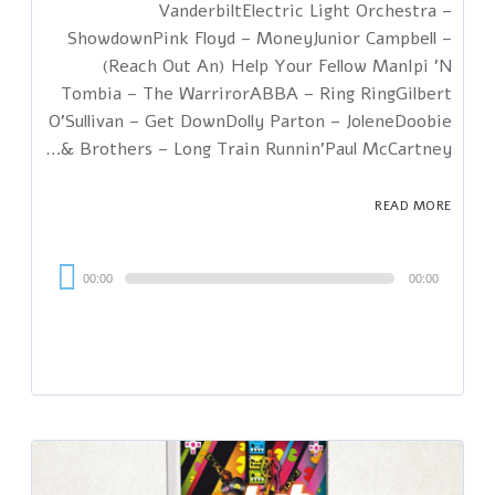
VanderbiltElectric Light Orchestra –
ShowdownPink Floyd – MoneyJunior Campbell –
(Reach Out An) Help Your Fellow ManIpi 'N
Tombia – The WarrirorABBA – Ring RingGilbert
O'Sullivan – Get DownDolly Parton – JoleneDoobie
Brothers – Long Train Runnin'Paul McCartney &…
READ MORE
Audi
00:00
00:00
Playe