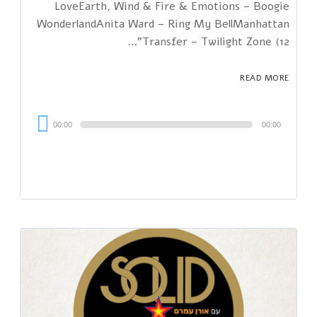
LoveEarth, Wind & Fire & Emotions – Boogie
WonderlandAnita Ward – Ring My BellManhattan
Transfer – Twilight Zone (12"…
READ MORE
Audi
00:00
00:00
Playe