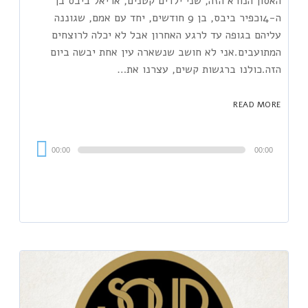
האסון הנורא הזה, שני ילדים קטנים, אריאל ביבס בן
ה-4וכפיר ביבס, בן 9 חודשים, יחד עם אמם, שגוננה
עליהם בגופה עד לרגע האחרון אבל לא יכלה לרוצחים
המתועבים.אני לא חושב שנשארה עין אחת יבשה ביום
הזה.כולנו ברגשות קשים, עצרנו את…
READ MORE
Audi
00:00
00:00
Playe