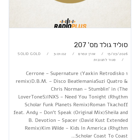
סוליד גולד מס' 207
13/03/2026
אורן עמרם
3:01:02
SOLID GOLD
סגור לתגובות
1 Cerrone – Supernature (Yaxkin Retrodisko
remix)D.B.M. – Disco BeatlemaniaSuzi Quatro &
Chris Norman – Stumblin' in (The
LoverToneS)INXS – Need You Tonight (Rhythm
Scholar Funk Planets Remix)Roman Tkachoff
feat. Andy – Don't Speak (Original Mix)Sheila and
B. Devotion – Spacer (David Kust Extended
Remix)Kim Wilde – Kids In America (Rhythm
Scholar Coast To Coast…