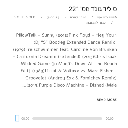
סוליד גולד מס' 221
09/07/2026
אורן עמרם
3:00:23
SOLID GOLD
סגור לתגובות
1 PillowTalk – Sunny (2012)Pink Floyd – Hey You
(Dj "S" Bootleg Extended Dance Remix)
(1979)Freischwimmer feat. Caroline Von Brunken
– California Dreamin (Extended) (2015)Chris Isaak
– Wicked Game (Jo Manji's Down At The Beach
Edit) (1989)Lissat & Voltaxx vs. Marc Fisher –
Groovejet (Andrey Exx & Fomichev Remix)
(2013)Purple Disco Machine – Dished (Male…
READ MORE
Audi
00:00
00:00
Playe