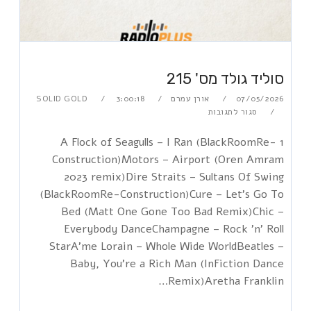
סוליד גולד מס' 215
07/05/2026
אורן עמרם
3:00:18
SOLID GOLD
סגור לתגובות
1 A Flock of Seagulls – I Ran (BlackRoomRe-
Construction)Motors – Airport (Oren Amram
2023 remix)Dire Straits – Sultans Of Swing
(BlackRoomRe-Construction)Cure – Let's Go To
Bed (Matt One Gone Too Bad Remix)Chic –
Everybody DanceChampagne – Rock 'n' Roll
StarA'me Lorain – Whole Wide WorldBeatles –
Baby, You're a Rich Man (InFiction Dance
Remix)Aretha Franklin…