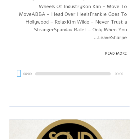
Wheels Of IndustryKon Kan – Move To
MoveABBA – Head Over HeelsFrankie Goes To
Hollywood – RelaxKim Wilde – Never Trust a
StrangerSpandau Ballet – Only When You
LeaveSharpe…
READ MORE
Audi
00:00
00:00
Playe