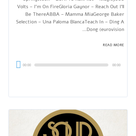
Volts – I'm On FireGloria Gaynor – Reach Out I'll
Be ThereABBA – Mamma MiaGeorge Baker
Selection – Una Paloma BlancaTeach In – Ding A
Dong (eurovision…
READ MORE
Audi
00:00
00:00
Playe