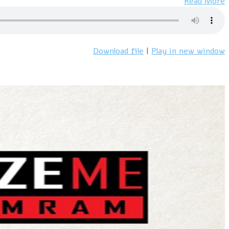
Synthesize
Read More
Me
#491
–
2/7/23
Download file
|
Play in new window