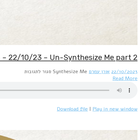
 – 22/10/23 – Un-Synthesize Me part 2
על
22/10/2023
אורן עמרם
Synthesize Me
סגור לתגובות
Synthesize
Read More
Me
#497
–
22/10/23
Download file
|
Play in new window
–
Un-
Synthesize
Me
part