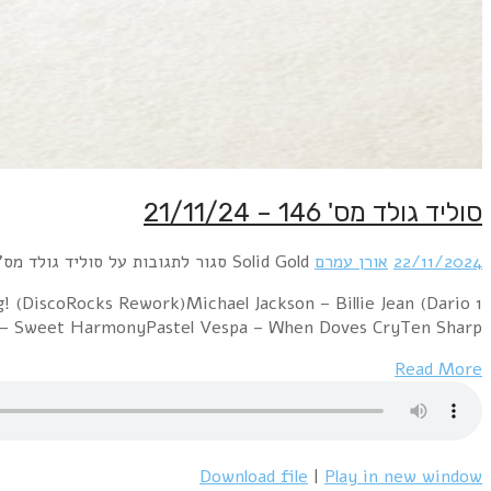
1 Fancy – Bolero (Oren Amram 2023 remix)Depeche Mod
Caminita Revibe)Robert Miles – Children (Dj V