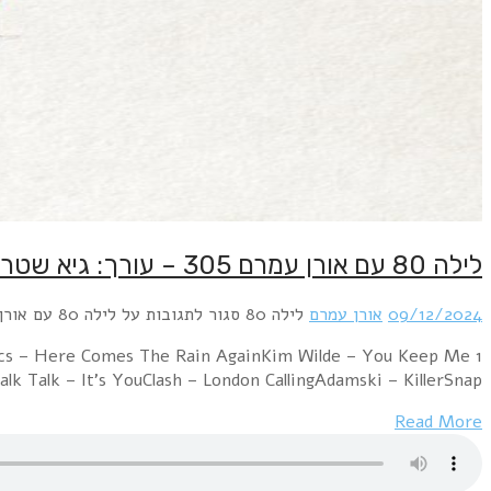
1 Richard Strange & The Engine Room – DamascusDu
Hangin' OnHuman League –