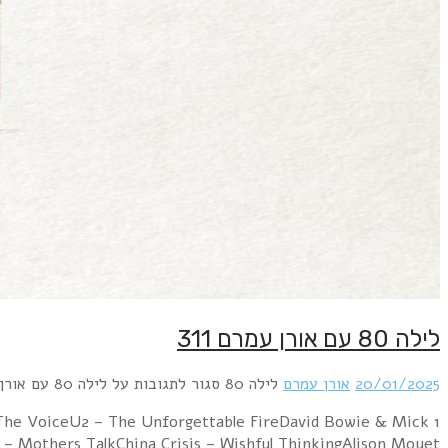
1 Alphaville – Forever Young (Special Dance Version)A
Jagger – Dancing In Th