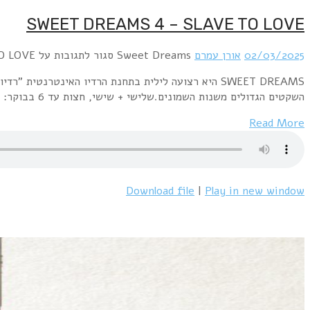
SWEET DREAMS היא רצועה לילית בתחנת הרדיו האינטרנטית "רדיו פלוס" www.radioplus.co.ilראשון + רביעי, חצות עד 6 בבוקר: השירים השקטים הגדולים משנות השבעים.שני+חמישי, חצות עד 6 בבוקר: השירים