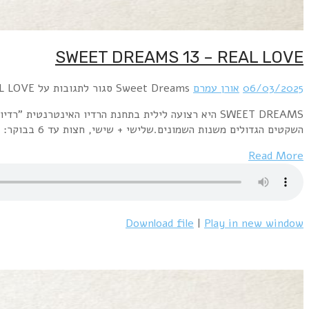
SWEET DREAMS היא רצועה לילית בתחנת הרדיו האינטרנטית "רדיו פלוס" www.radioplus.co.ilראשון + רביעי, חצות עד 6 בבוקר: השירים השקטים הגדולים משנות השבעים.שני+חמישי, חצות עד 6 בבוקר: השירים