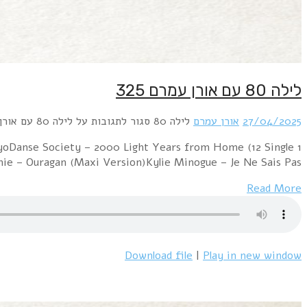
1 Duran Duran – Union of the Snake (Monkey Mix)Ar
Mix)Alison Moyet – L