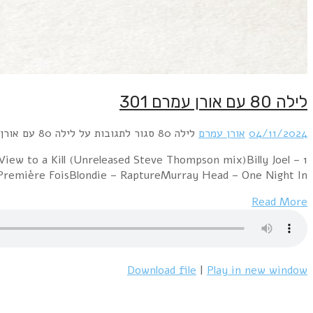
1 Alphaville – JerusalemABBA – Head Over HeelsBilly Ocea
PressureMen Without Hats – Safety Dance