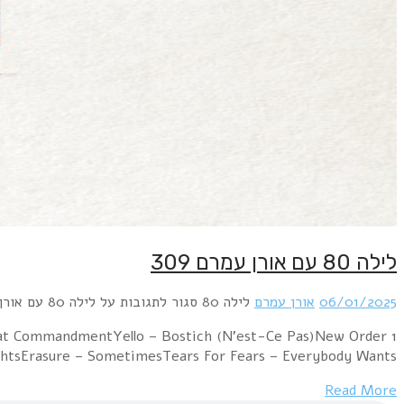
1 B Movie – Nowhere GirlA Flock Of Seagulls – I Ran (S
– Blue Monday 88David Bowie – 