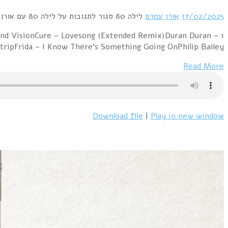
1 Kon Kan – Art's in D MinorPet Shop Boys – In The
Planet EarthElectric Light 