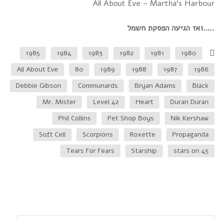
All About Eve – Martha's Harbour
ואז הגיעה הפסקת חשמל…..
1985
1984
1983
1982
1981
1980
All About Eve
80
1989
1988
1987
1986
Debbie Gibson
Communards
Bryan Adams
Black
Mr. Mister
Level 42
Heart
Duran Duran
Phil Collins
Pet Shop Boys
Nik Kershaw
Soft Cell
Scorpions
Roxette
Propaganda
Tears For Fears
Starship
stars on 45