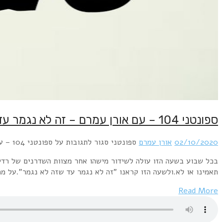
בכל שבוע בשעה הזו עולה לשידור מישהו אחר מצוות השדרנים של רדיו פלוס לשעה ספונטנית,בלי שום תיכנון מוקדם, וגם בלי שום קשר למוסיקה שהוא משדר בדרך כלל כאן ברדיו פלוס.היום תכנית מס' 100 של ספונטני,