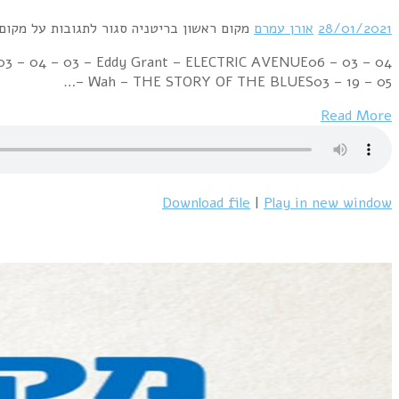
Week Ending 29 January 1983 04 – 02 – 01 – Men At W