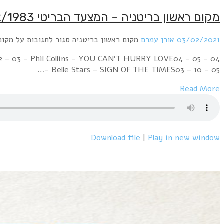
Week Ending 05 February 1983 05 – 01 – 01 – Men At W