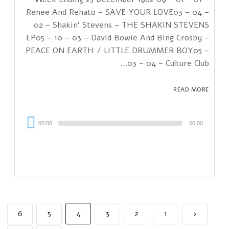
Renee And Renato – SAVE YOUR LOVE03 – 04 –
02 – Shakin' Stevens – THE SHAKIN STEVENS
EP05 – 10 – 03 – David Bowie And Bing Crosby –
PEACE ON EARTH / LITTLE DRUMMER BOY05 –
03 – 04 – Culture Club…
READ MORE
Audi
00:00
00:00
Playe
6
5
4
3
2
1
‹