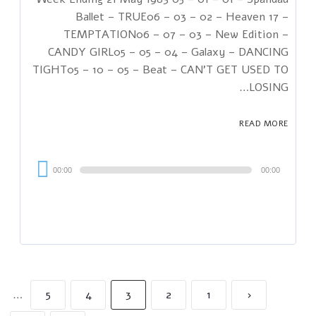
Ballet – TRUE06 – 03 – 02 – Heaven 17 –
TEMPTATION06 – 07 – 03 – New Edition –
CANDY GIRL05 – 05 – 04 – Galaxy – DANCING
TIGHT05 – 10 – 05 – Beat – CAN'T GET USED TO
LOSING…
READ MORE
Audi
00:00
00:00
Playe
…
5
4
3
2
1
‹