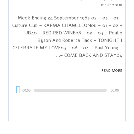
סגור לתגובות
Week Ending 24 September 1983 02 – 03 – 01 –
Culture Club – KARMA CHAMELEON06 – 01 – 02 –
UB40 – RED RED WINE06 – 02 – 03 – Peabo
Byson And Roberta Flack – TONIGHT I
CELEBRATE MY LOVE03 – 06 – 04 – Paul Young –
COME BACK AND STAY04 –…
READ MORE
Audi
00:00
00:00
Playe