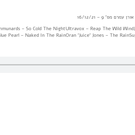
רם מס' 9 – 16/12/21
mmunards – So Cold The NightUltravox – Reap The Wild Wind
Blue Pearl – Naked In The RainOran 'Juice' Jones – The RainS