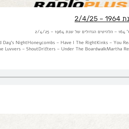
2/4/25
 Hard Day's NightHoneycombs – Have I The RightKinks – You
he Luvvers – ShoutDrifters – Under The BoardwalkMartha Ree