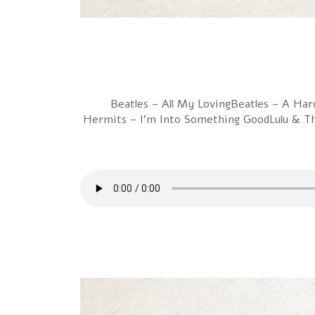
1 Beatles – All My LovingBeatles – A
Hermits – I'm Into Something GoodLulu & T