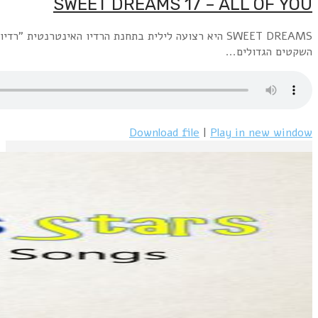
SWEET DREAMS היא רצועה לילית בתחנת הרדיו האינטרנטית "רדיו פלוס" www.radioplus.co.ilראשון + רביעי, חצות עד 6 בבוקר: השירים השקטים הגדולים משנות השבעים.שני+חמישי, חצות עד 6 בבוקר: השירים