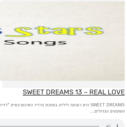
SWEET DREAMS היא רצועה לילית בתחנת הרדיו האינטרנטית "רדיו פלוס" www.radioplus.co.ilראשון + רביעי, חצות עד 6 בבוקר: השירים השקטים הגדולים משנות השבעים.שני+חמישי, חצות עד 6 בבוקר: השירים