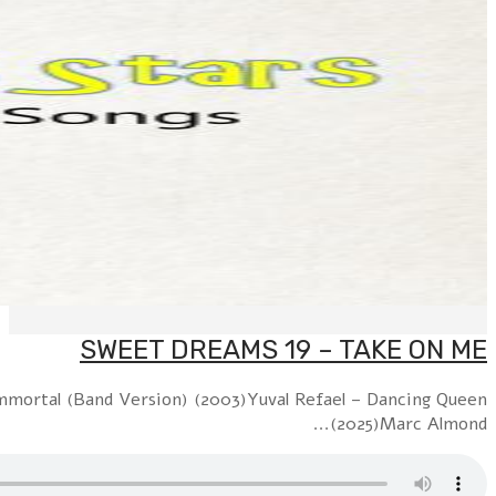
A-Ha – Take On Me (MTV Unplugged) (1985 / 2017)E