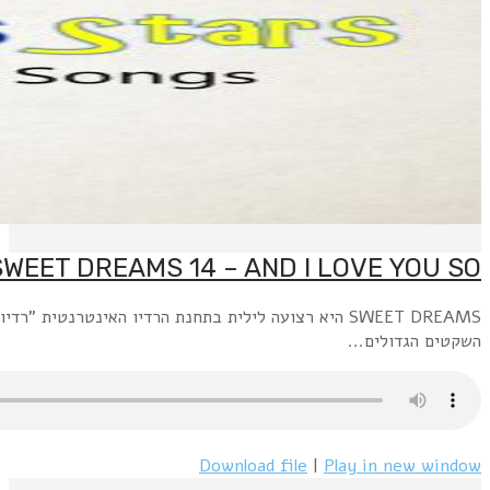
SWEET DREAMS היא רצועה לילית בתחנת הרדיו האינטרנטית "רדיו פלוס" www.radioplus.co.ilראשון + רביעי, חצות עד 6 בבוקר: השירים השקטים הגדולים משנות השבעים.שני+חמישי, חצות עד 6 בבוקר: השירים