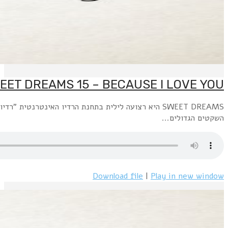
SWEET DREAMS היא רצועה לילית בתחנת הרדיו האינטרנטית "רדיו פלוס" www.radioplus.co.ilראשון + רביעי, חצות עד 6 בבוקר: השירים השקטים הגדולים משנות השבעים.שני+חמישי, חצות עד 6 בבוקר: השירים