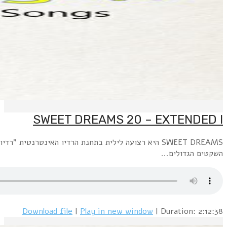
SWEET DREAMS היא רצועה לילית בתחנת הרדיו האינטרנטית "רדיו פלוס" www.radioplus.co.ilראשון + רביעי, חצות עד 6 בבוקר: השירים השקטים הגדולים משנות השבעים.שני+חמישי, חצות עד 6 בבוקר: השירים