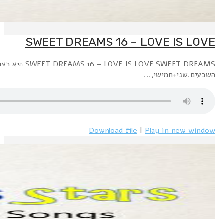
SWEET DREAMS 16 – LOVE IS LOVE SWEET DREAMS היא רצועה לילית בתחנת הרדיו האינטרנטית "רדיו פלוס" www.radioplus.co.ilראשון + רביעי, חצות עד 6 בבוקר: השירים השקטים הגדולים משנות