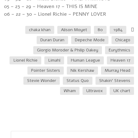
05 – 23 – 29 – Heaven 17 – THIS IS MINE
06 – 22 – 30 – Lionel Richie – PENNY LOVER
chaka khan
Alison Moyet
80
1984
Duran Duran
Depeche Mode
Chicago
Giorgio Moroder & Philip Oakey
Eurythmics
Lionel Richie
Limahl
Human League
Heaven 17
Pointer Sisters
Nik Kershaw
Murray Head
Stevie Wonder
Status Quo
Shakin' Stevens
Wham
Ultravox
UK chart