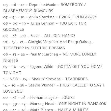
03 – 16 – 17 – Depeche Mode – SOMEBODY /
BLASPHEMOUS RUMOURS
07 – 31 – 18 – Alvin Stardust – I WON'T RUN AWAY
08 – 09 – 19 – Julian Lennon – TOO LATE FOR
GOODBYES
02 – 38 – 20 – Slade – ALL JOIN HANDS
10 – 15 – 21 – Giorgio Moroder And Philip Oakey –
TOGETHER IN ELECTRIC DREAMS
08 – 13 – 22 – Paul McCartney – NO MORE LONELY
NIGHTS
07 – 18 – 23 – Eugene Wilde – GOTTA GET YOU HOME
TONIGHT
1 – NEW – 24 – Shakin' Stevens – TEARDROPS
14 – 19 – 25 – Stevie Wonder – I JUST CALLED TO SAY I
LOVE YOU
02 – 36 – 26 – Human League – LOUISE
04 – 39 – 27 – Murray Head – ONE NIGHT IN BANGKOK
03 – 34 – 28 – Matt Bianco – HALF A MINUTE