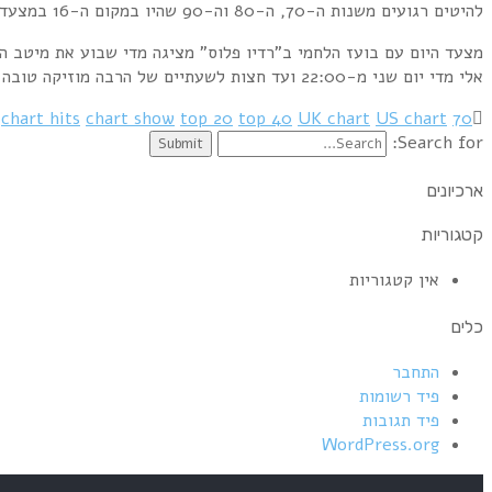
להיטים רגועים משנות ה-70, ה-80 וה-90 שהיו במקום ה-16 במצעדים הבריטי והאמריקני בדיוק ב-16 בדצמבר ולא נכנסו לתוכנית ביום שני. אז הנה הם כאן.
אלי מדי יום שני מ-22:00 ועד חצות לשעתיים של הרבה מוזיקה טובה וקצת ידע.
chart hits
chart show
top 20
top 40
UK chart
US chart
70
Search for:
ארכיונים
קטגוריות
אין קטגוריות
כלים
התחבר
פיד רשומות
פיד תגובות
WordPress.org