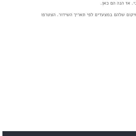
 ב"רדיו פלוס" מציגה מדי שבוע את מיטב הלהיטים משלושת העשורים האהובים, שנות ה-70, ה-80 וה-90, לפי המיקום שלהם במצעדים לפי תאריך השידור. הצטרפו