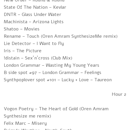
New Order – Round & Round
State Of The Nation – Kevlar
DNTR – Glass Under Water
Machinista – Arizona Lights
Shatoo – Movies
Rename – Touch (Oren Amram SynthesizeMe remix)
Lie Detector – I Want to Fly
Iris – The Picture
!distain – Sex`n`cross (Club Mix)
London Grammar – Wasting My Young Years
B side spot #97 – London Grammar – Feelings
Synthpoplover spot #101 – Lucky + Love – Taureon
Hour 2
Vogon Poetry – The Heart of Gold (Oren Amram
Synthesize me remix)
Felix Marc – Misery