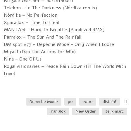
Brigade Werther – North+South
Telekon – In The Darkness (Nórdika remix)
Nórdika – No Perfection
Xparadox – Time To Heal
WANT/ed – Hard To Breathe [Paralyzed RMX]
Parralox – The Sun And The Rainfall
DM spot #73 – Depeche Mode – Only When I Loose
Myself (Dan The Automator Mix)
Nina – One Of Us
Royal visionaries – Peace Rain Down (Fill The World With
Love)
Depeche Mode
90
2000
!distain
Parralox
New Order
felix marc