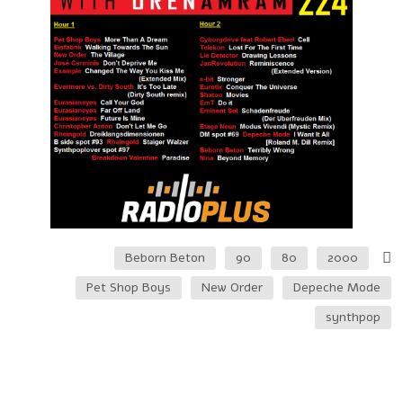
Beborn Beton
90
80
2000
Pet Shop Boys
New Order
Depeche Mode
synthpop