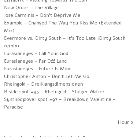
Eisfabrik – Walking Towards The Sun
New Order – The Village
José Carminis – Don't Deprive Me
Example – Changed The Way You Kiss Me (Extended
Mix)
Evermore vs. Dirty South – It's Too Late (Dirty South
remix)
Eurasianeyes – Call Your God
Eurasianeyes – Far Off Land
Eurasianeyes – Future Is Mine
Christopher Anton – Don't Let Me Go
Rheingold – Dreiklangsdimensionen
B side spot #93 – Rheingold – Staiger Walzer
Synthpoplover spot #97 – Breakdown Valentine –
Paradise
Hour 2