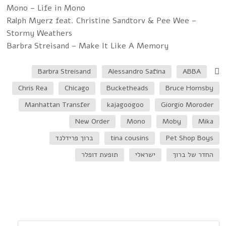
Mono – Life in Mono
Ralph Myerz feat. Christine Sandtorv & Pee Wee –
Stormy Weathers
Barbra Streisand – Make It Like A Memory
Barbra Streisand
Alessandro Safina
ABBA
Chris Rea
Chicago
Bucketheads
Bruce Hornsby
Manhattan Transfer
kajagoogoo
Giorgio Moroder
New Order
Mono
Moby
Mika
Pet Shop Boys
tina cousins
ברוך פרידלנד
החדר של ברוך
ישראלי
תופעת דופלר