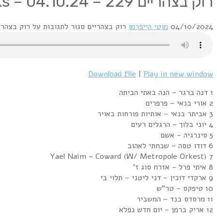
רוק בצהריים 229 – 04.10.24 – Israeli Rocks
04/10/2024
מוטי הייפרמן
רוק בצהריים
סגור לתגובות
על רוק בצהריים 229 – 04.10.24 – ocks
Download file
|
Play in new window
1 דנה ברגר – הנה באתי הביתה
2 אורי בנאי – פרפרים
3 אביתר בנאי – אותיות פורחות באויר
4 יוני בלוך – הרגלים רעים
5 סינרגיה – אשם
6 דודו טסה – שכחתי לאהוב
7 Yael Naim – Coward (W/ Metropole Orkest)
8 איתי פרל – אזרח סוג ז'
9 ארקדי דוכין – דני ליטני – תלוי בי
10 טיפקס – טר"ש
11 מרסדס בנד – המשביר
12 אריק ברמן – יום חדש נפלא