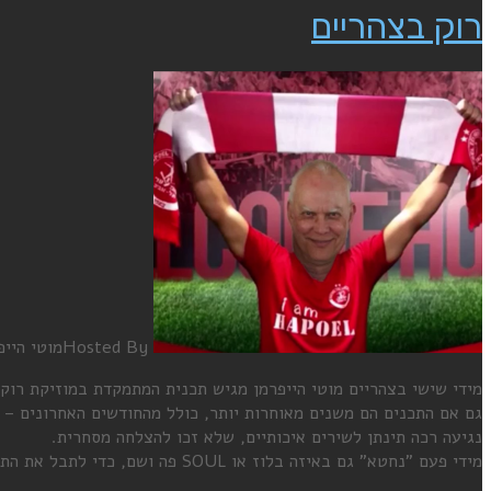
רוק בצהריים
Hosted By
מוטי הייפ
מידי שישי בצהריים מוטי הייפרמן מגיש תכנית המתמקדת במוזיקת רוק קלאסי ורוק
גם אם התכנים הם משנים מאוחרות יותר, כולל מהחודשים האחרונים – ה
נגיעה רכה תינתן לשירים איכותיים, שלא זכו להצלחה מסחרית.
מידי פעם "נחטא" גם באיזה בלוז או SOUL פה ושם, כדי לתבל את התבשיל.