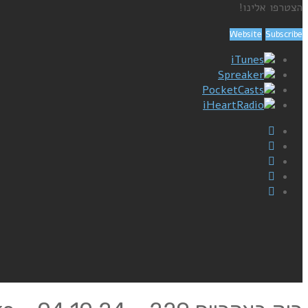
הצטרפו אלינו!
Website
Subscribe
iTunes
Spreaker
PocketCasts
iHeartRadio