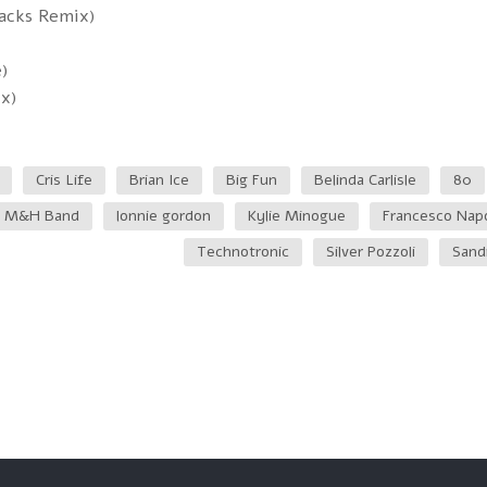
racks Remix)
)
x)
Cris Life
Brian Ice
Big Fun
Belinda Carlisle
80
M&H Band
lonnie gordon
Kylie Minogue
Francesco Napo
Technotronic
Silver Pozzoli
Sand