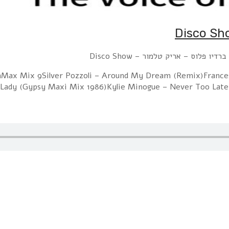
ו פלוס – אריק טלמור – Disco Show
x Mix 9Silver Pozzoli – Around My Dream (Remix)Francesco Napol
y Lady (Gypsy Maxi Mix 1986)Kylie Minogue – Never Too Lat