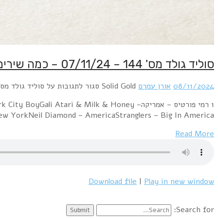
Kim Wilde – Kids In AmericaBeach Boys – Surfin' U.S.A –