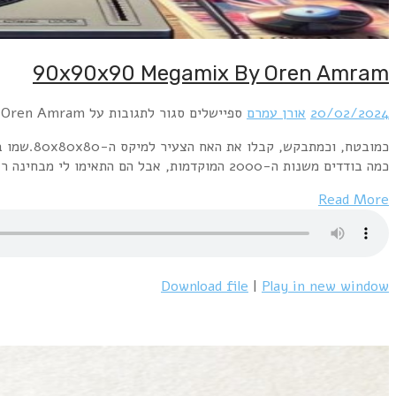
כמובטח, וכמתבקש, קבלו את האח הצעיר למיקס ה-80x80x80.שמו בישראל 90x90x90 , וכמו קודמו, על אותו עקרון, הוא כולל 90 שירים משנות ה-90 ב-90 דקות בדיוק.ליתר דיוק, חמישה מהם משנות השמונים, ועוד