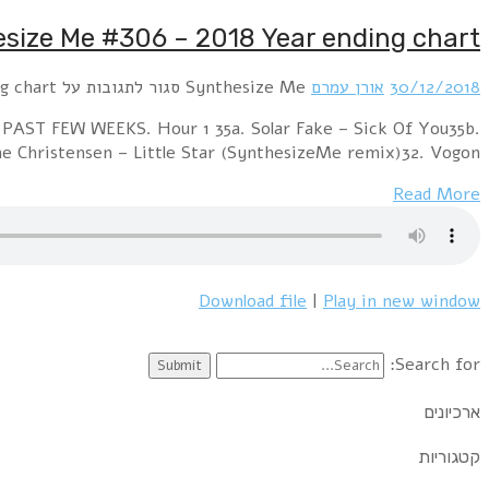
THE YEAR ENDING CHART 2018THE BEST 35 SONGS OF 20
U96 + Wolfgang Flur – Zukunftsmusik (Peo