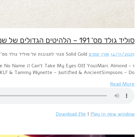
1 Erasure – Love To Hate YouOrchestral Manoeu
JackyMylene Farmer – D'sen