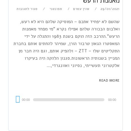
מאמנות הרעש
29/01/2021
אורן עמרם
ספונטני
סגור לתגובות
שהשם לא יפחיד אתכם – המוסיקה שלהם היא לא רעש,
ואלבום הבכורה שלהם אפילו נקרא "מי מפחד מאמנות
הרעש".ההרכב הזה הוקם בשנת 1983 והתגלה על ידי
המאסטרו הגאון טרבור הורן, שמיהר להחתים אותם בחברת
התקליטים שלו – ZTT – ולהפיק אותם, וגם היה חבר מן
המניין בשנותיה הראשונות.סגנון הלהקה היה בעיקרו
אלקטרוני תעשייתי, נסיוני ואוונגרדי,…
READ MORE
Audi
00:00
00:00
Playe