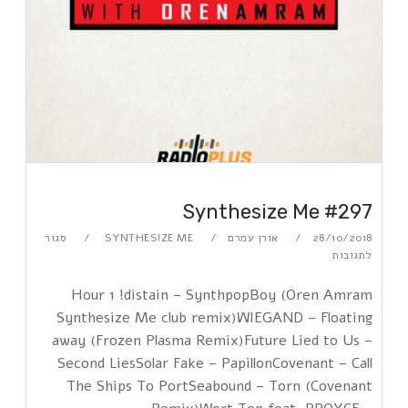
Synthesize Me #297
28/10/2018
אורן עמרם
SYNTHESIZE ME
סגור
לתגובות
Hour 1 !distain – SynthpopBoy (Oren Amram
Synthesize Me club remix)WIEGAND – Floating
away (Frozen Plasma Remix)Future Lied to Us –
Second LiesSolar Fake – PapillonCovenant – Call
The Ships To PortSeabound – Torn (Covenant