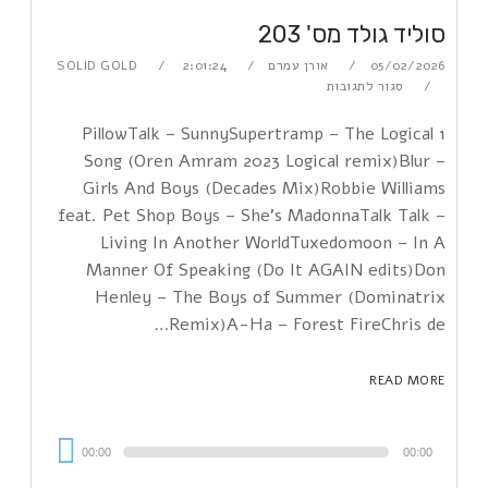
סוליד גולד מס' 203
05/02/2026
אורן עמרם
2:01:24
SOLID GOLD
סגור לתגובות
1 PillowTalk – SunnySupertramp – The Logical
Song (Oren Amram 2023 Logical remix)Blur –
Girls And Boys (Decades Mix)Robbie Williams
feat. Pet Shop Boys – She's MadonnaTalk Talk –
Living In Another WorldTuxedomoon – In A
Manner Of Speaking (Do It AGAIN edits)Don
Henley – The Boys of Summer (Dominatrix
Remix)A-Ha – Forest FireChris de…
READ MORE
Audi
00:00
00:00
Playe