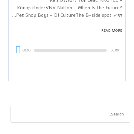
Remix)Wort Ton feat. RROYCE –
KönigskinderVNV Nation – When Is the Future?
Pet Shop Boys – DJ CultureThe B-side spot #153…
READ MORE
Audi
00:00
00:00
Playe