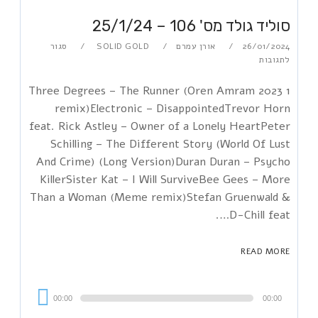
סוליד גולד מס' 106 – 25/1/24
26/01/2024
אורן עמרם
SOLID GOLD
סגור
לתגובות
1 Three Degrees – The Runner (Oren Amram 2023
remix)Electronic – DisappointedTrevor Horn
feat. Rick Astley – Owner of a Lonely HeartPeter
Schilling – The Different Story (World Of Lust
And Crime) (Long Version)Duran Duran – Psycho
KillerSister Kat – I Will SurviveBee Gees – More
Than a Woman (Meme remix)Stefan Gruenwald &
D-Chill feat….
READ MORE
Audi
00:00
00:00
Playe