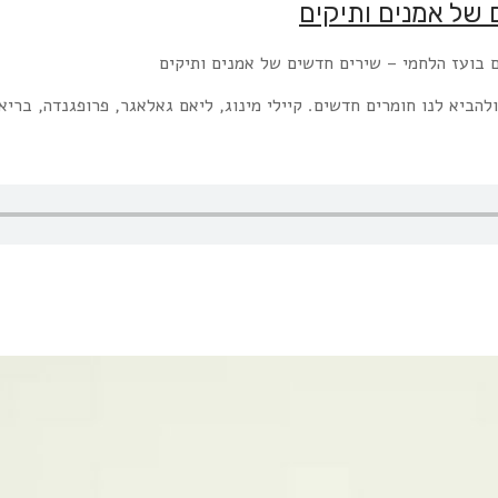
7, 80 ו-90 שלא מפסיקים להקליט ולהביא לנו חומרים חדשים. קיילי מינוג, ליאם גאלאגר, פרו