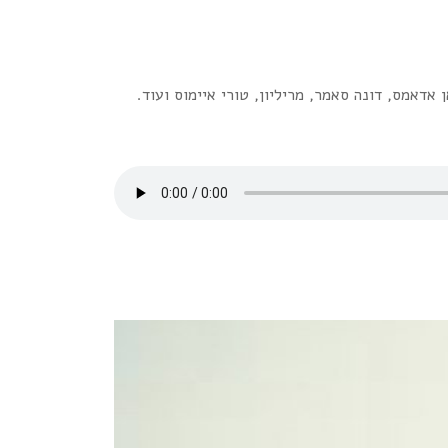
פגנדה, בריאן אדאמס, דונה סאמר, מריליון, טורי איימוס ועוד.