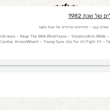
fUltravox – Reap The Wild WindYazoo – SituationKim Wilde –
 Cardiac ArrestWham! – Young Guns (Go For It!)Tight Fit – F