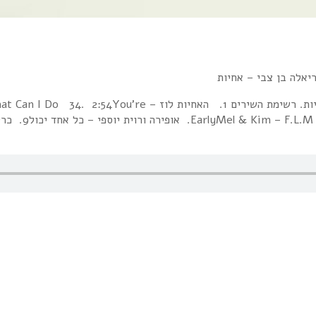
ספונטני, שעה אישית בהגשת אריאלה בן-צבי, והפעם: הרכבים של אחיות. ר
יוספי – כל אחד יכול9. כרקוקלי – הכל…