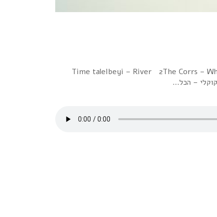
שימת השירים 1. האחיות לוז – Time taleIbeyi – River 2The Corrs – What Can I Do 34. 2:54You're