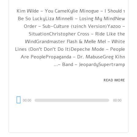
1 Kim Wilde – You CameKylie Minogue – I Should
Be So LuckyLiza Minnelli – Losing My MindNew
Order – Sub-Culture (12inch Version)Yazoo –
SituationChristopher Cross – Ride Like the
WindGrandmaster Flash & Melle Mel – White
Lines (Don't Don't Do It)Depeche Mode – People
Are PeoplePropaganda – Dr. MabuseGreg Kihn
Band – JeopardySupertramp –…
READ MORE
Audi
00:00
00:00
Playe