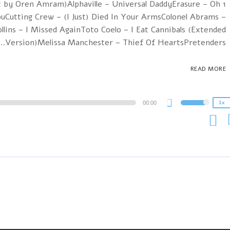
ix by Oren Amram)Alphaville – Universal DaddyErasure – Oh
ouCutting Crew – (I Just) Died In Your ArmsColonel Abrams –
lins – I Missed AgainToto Coelo – I Eat Cannibals (Extended
2x
Version)Melissa Manchester – Thief Of HeartsPretenders…
1.5x
1.25x
READ MORE
1x
0.75x
A
00:00
1x
Use
P
Up/Down
Arrow
keys
to
increase
or
decrease
volume.