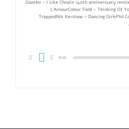
1 Gazebo – I Like Chopin (40th anniverssary rem
L'AmourColour Field – Thinking Of Y
TrappedNik Kershaw – Dancing GirlsPhil Col
00:00