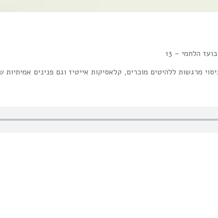
ם שירים מתוך פסקול הסדרה13 Reasons Whyגרסאות כיסוי מרגשות ללהיטים מוכרים, קלאסיקות אייטיז 