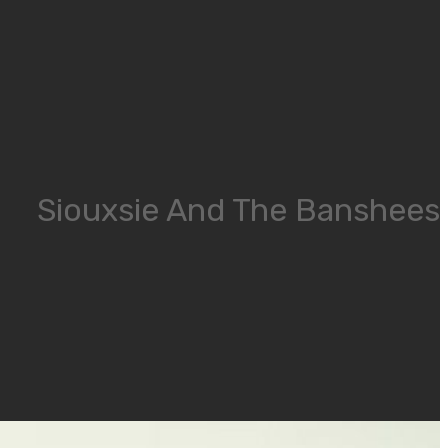
Siouxsie And The Banshees