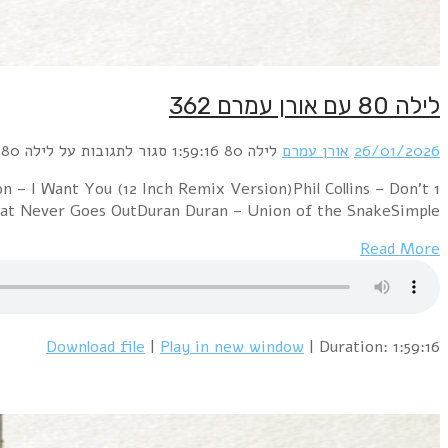
1 Jeff Wayne – The Eve Of The War (Disco Remix)Alphavil
Lose My NumberToto C