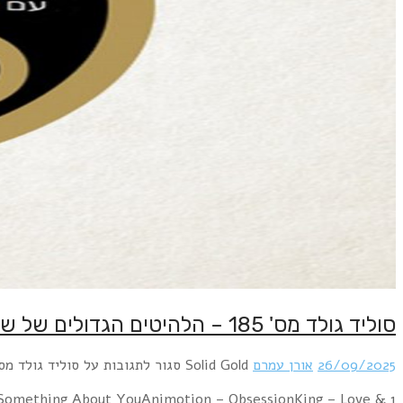
1 A-Ha – Take On MeNew Order – SubculturePropaganda