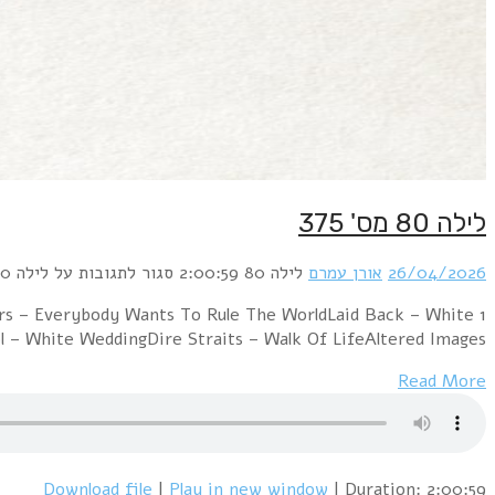
1 David Bowie & Mick Jagger – Dancing I
HorseOrchestral Manoeuvres In The Dar