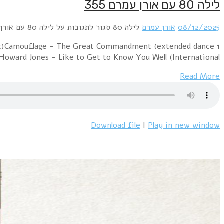
1 Bronski Beat – Smalltown BoyDepeche Mode – See Y
mix)Freeez – Pop Goes My Lo