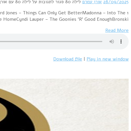
1 Cock Robin – The Promise You MadeNik Kersha
GrooveDebarge – Rhythm Of The Ni