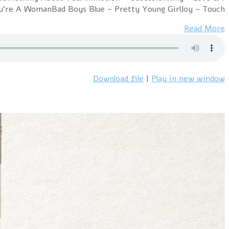
PrideFalco – Rock Me Amadeus