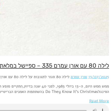
 הגדול בתולדות ההסטוריה של הפופ, ה- Live Aid .המופע הזה הופק על ידי בוב גלדוף מה-בומטאון רטס ומידג' יור מאולטראווקס בהשראת