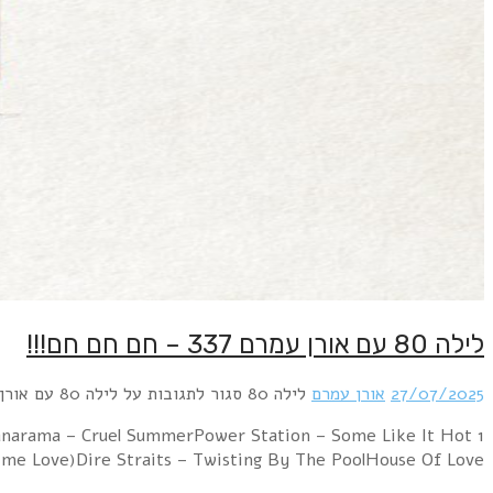
1 ABBA – Summer Night City [full length version]Sandra – In The Heat Of The NightBananarama – Cruel SummerPower Station – Some Like It Hotמני בגר – בוקר של חמסין – אורן עמרם רמיקס
2025Fun Boy Three 