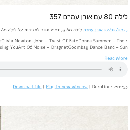
1 Duran Duran – The ReflexA-Ha – Cry WolfAd
WandererEartha 