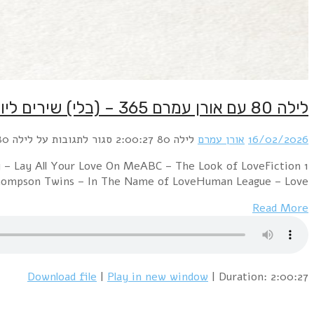
1 A Flock Of Seagulls – The More You Live The Mor