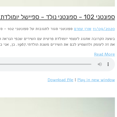
ספונטני 102 – ספונטני נולד – ספיישל יומולדת – עם אורן עמרם
11/09/2020
אורן עמרם
ספונטני
סגור לתגובות
על ספונטני 102 – ספונטני נולד – ספיישל יומולדת – עם אורן עמרם
בשעה הקרובה אחגוג לעצמי יומולדת פרטית עם השירים שכפי הנראה הש
את זה לעומק ולהשמיע לכם את השירים משנת הולדתי.1967. כן, אני כזה זקן.תהנו… [Beatles – Flying]Beatles – Your Mother Should KnowGrass Roots – Let's Live For…
Read More
Download file
|
Play in new window