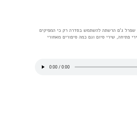
… השיר שאלביס קוסטלו כתב כתשובה לרולינג סטונס. הלהקה שהוזמנה לארוחה איטלקית על ידי המנהלים של HBO.השיר שפרל ג'ם הרשתה להשתמש בסדרה רק כי המפיקים
רי פתיחה, שירי סיום וגם כמה סיפורים מאחורי