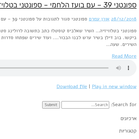
ספונטני 39 – עם בועז הלחמי – ספונטני בטלויזיה
28/12/2018
אורן עמרם
ספונטני
סגור לתגובות
על ספונטני 39 – עם בועז הלחמי – ספונטני בטלויזיה
ביקשו. בוב דילן בשיר ערש לבנו הבכור…. ועוד שירים שפתחו סדרות טל
השירים. שעה…
Read More
Download file
|
Play in new window
Search for:
ארכיונים
קטגוריות