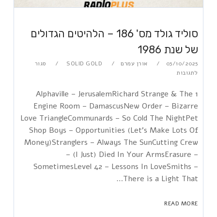
סוליד גולד מס' 186 – הלהיטים הגדולים
של שנת 1986
03/10/2025
אורן עמרם
SOLID GOLD
סגור
לתגובות
1 Alphaville – JerusalemRichard Strange & The
Engine Room – DamascusNew Order – Bizarre
Love TriangleCommunards – So Cold The NightPet
Shop Boys – Opportunities (Let's Make Lots Of
Money)Stranglers – Always The SunCutting Crew
– (I Just) Died In Your ArmsErasure –
SometimesLevel 42 – Lessons In LoveSmiths –
There is a Light That…
READ MORE