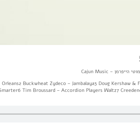
w Orleans2 Buckwheat Zydeco – Jambalaya3 Doug Kershaw & F
marter6 Tim Broussard – Accordion Players Waltz7 Creedence