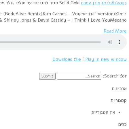
1 Associates – Take Me To The Girl (12" Mix)A Flock of