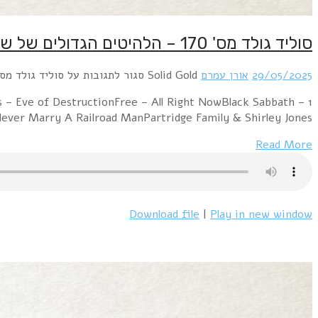
1 Mashmakhan – As The Years Go ByChicago – 2
ParanoidTom Jones 