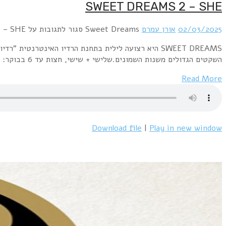
SWEET DREAMS היא רצועה לילית בתחנת הרדיו האינטרנטית "רדיו פלוס" www.radioplus.co.ilראשון + רביעי, חצות עד 6 בבוקר: השירים השקטים הגדולים משנות השבעים.שני+חמישי, חצות עד 6 בבוקר: השירים