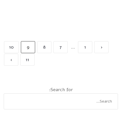
10
9
8
7
…
1
‹
›
11
Search for: