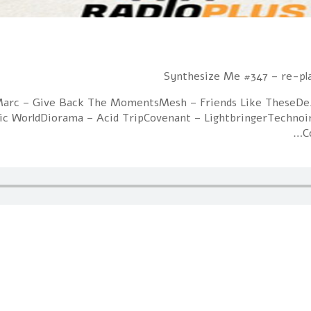
Marc – Give Back The MomentsMesh – Friends Like TheseDe/V
stic WorldDiorama – Acid TripCovenant – LightbringerTechno
C