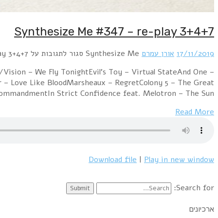
Synthesize Me #347 – re-play 3+4+7
17/11/2019
אורן עמרם
Synthesize Me
סגור לתגובות
על Synthesize Me #347 – re-play 3+4+7
ision – We Fly TonightEvil's Toy – Virtual StateAnd One –
ir – Love Like BloodMarsheaux – RegretColony 5 – The Great
ommandmentIn Strict Confidence feat. Melotron – The Sun…
Read More
Download file
|
Play in new window
Search for:
ארכיונים